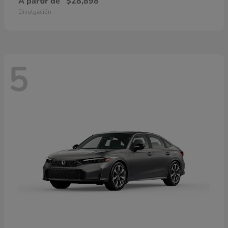
A partir de
$28,898
Divulgación
5