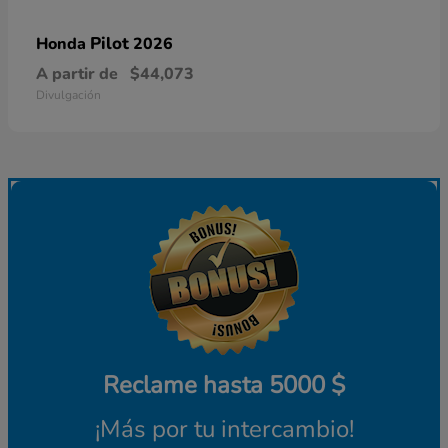
Pilot
Honda
2026
A partir de
$44,073
Divulgación
Reclame hasta 5000 $
¡Más por tu intercambio!