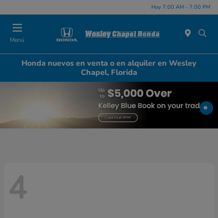
Hoy 7:00 AM - 7:00 PM
Menú
Honda nuevos en venta o en alquiler en Wesley
Chapel, Florida
4