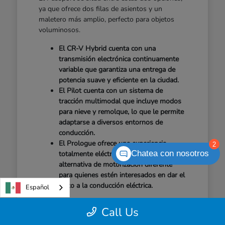
ya que ofrece dos filas de asientos y un
maletero más amplio, perfecto para objetos
voluminosos.
El CR-V Hybrid cuenta con una
transmisión electrónica continuamente
variable que garantiza una entrega de
potencia suave y eficiente en la ciudad.
El Pilot cuenta con un sistema de
tracción multimodal que incluye modos
para nieve y remolque, lo que le permite
adaptarse a diversos entornos de
conducción.
El Prologue ofrece una experiencia
2
Chatea con nosotros
totalmente eléctrica, lo que supone una
alternativa de motorización diferente
para quienes estén interesados en dar el
salto a la conducción eléctrica.
Español
Ten en cuenta el número total de pasajeros que
Call Us
sueles llevar. Si rara vez utilizas la tercera fila,