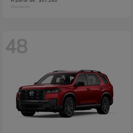
A partir de
$27,282
Divulgación
48