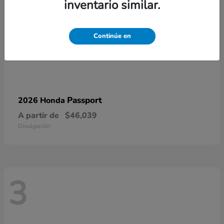
inventario similar.
Continúe en
Passport
2026 Honda
A partir de
$46,039
Divulgación
3