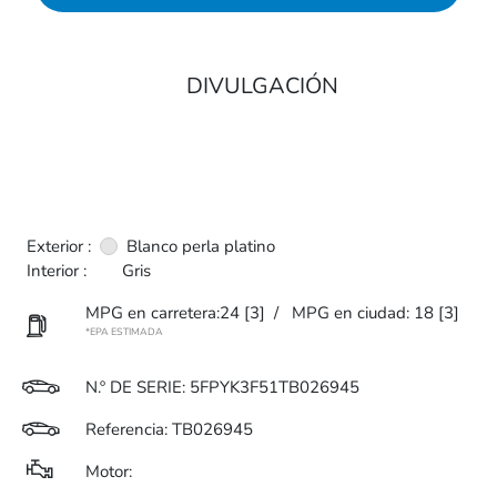
DIVULGACIÓN
Exterior :
Blanco perla platino
Interior :
Gris
MPG en carretera:24
[3]
/
MPG en ciudad: 18
[3]
*EPA ESTIMADA
N.
º DE SERIE: 5FPYK3F51TB026945
Referencia: TB026945
Motor: