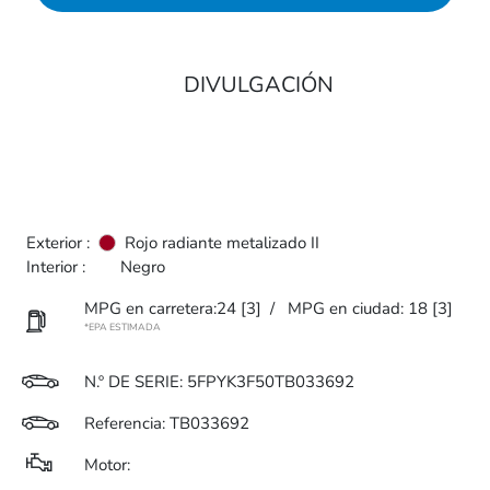
DIVULGACIÓN
Exterior :
Rojo radiante metalizado II
Interior :
Negro
MPG en carretera:24
[3]
/
MPG en ciudad: 18
[3]
*EPA ESTIMADA
N.
º DE SERIE: 5FPYK3F50TB033692
Referencia: TB033692
Motor: