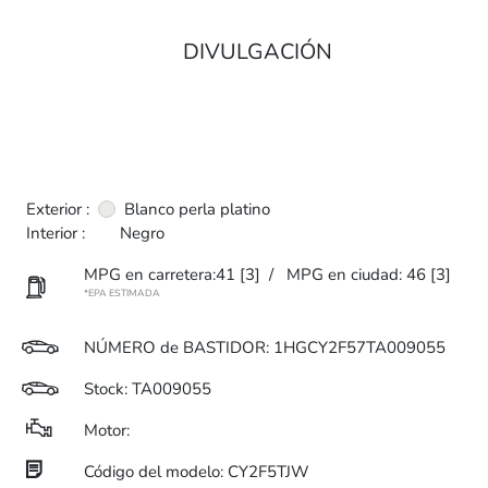
DIVULGACIÓN
Exterior :
Blanco perla platino
Interior :
Negro
MPG en carretera:41
[3]
/
MPG en ciudad: 46
[3]
*EPA ESTIMADA
NÚMERO
de
BASTIDOR: 1HGCY2F57TA009055
Stock: TA009055
Motor:
Código del modelo: CY2F5TJW